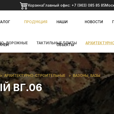
Корзина
Главный офис:
+7 (963) 085 85 85
Мос
ТАЛОГ
ПРОДУКЦИЯ
НАШИ
НОВОСТИ
НО-ДОРОЖНЫЕ
ТАКТИЛЬНЫЕ ПЛИТЫ
АРХИТЕКТУРН
МНЕЙ
ОБЪЕКТЫ
АРХИТЕКТУРНО-СТРОИТЕЛЬНЫЕ
ВАЗОНЫ, ВАЗЫ
Й ВГ.06