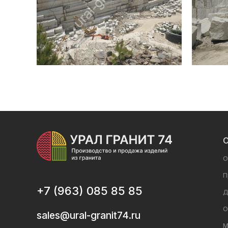
О
О
П
+7 (963) 085 85 85
Д
О
sales@ural-granit74.ru
М