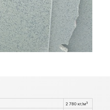
3
2 780 кг/м