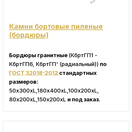
Камни бортовые пиленые
(бордюры)
Бордюры гранитные
(КбртГП1 -
КбртГП6, КбртГП' (радиальный))
по
ГОСТ 32018-2012
стандартных
размеров:
50х300хL,180х400хL,100х200хL,
80х200хL,150х200хL
и под заказ
.