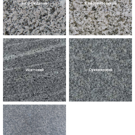
Возрождение
Камбулатовский
Исетский
Суховязский