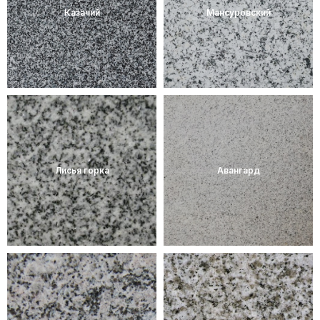
Казачий
Мансуровский
Лисья горка
Авангард